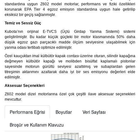
standardına uygun Z602 model motorlar, performans ve fiziki özellikleri
korunarak EPA Tier 4 egzoz emisyon standardına uygun hale getirilip
eksiksiz bir geçiş sağlanmıştır.
Temiz ve Sessiz Güç
Kubota’nın orijinal E-TVCS (Üçlü Girdap Yanma Sistemi) sistemi
geliştirilmiştir. Bu kadar küçük güçteki bir motor klasmanında 50% daha
düşük egzoz gazı parçacıklı madde ölçüm seviyesine ulaşabilmek için
yanma odası tertibatı optimize edilmiştir.
Özel kauçuktan imal külbütör kapak contası üzerine oturan, silindir kapağına
değmeyen külbütör kapağı ve molibden bisülfat kaplamalı pistonlar
sayesinde motorun gürültü seviyesi azaltılmış ve subaplardan gelen
titreşimin aktarımını azaltarak daha iyi bir ses emisyonu değerleri elde
edilmiştir.
Aksesuar Seçenekleri
Z602 model dizel motorlarına özel çok çeşitli ilave aksesuar seçenekleri
mevcuttur.
Performans Eğrisi
Boyutlar
Veri Sayfası
Broşür ve Kullanım Klavuzu