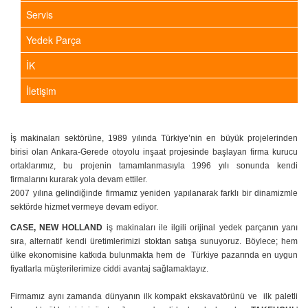
Servis
Yedek Parça
İK
İletişim
İş makinaları sektörüne, 1989 yılında Türkiye’nin en büyük projelerinden
birisi olan Ankara-Gerede otoyolu inşaat projesinde başlayan firma kurucu
ortaklarımız, bu projenin tamamlanmasıyla 1996 yılı sonunda kendi
firmalarını kurarak yola devam ettiler.
2007 yılına gelindiğinde firmamız yeniden yapılanarak farklı bir dinamizmle
sektörde hizmet vermeye devam ediyor.
CASE, NEW HOLLAND
iş makinaları ile ilgili orijinal yedek parçanın yanı
sıra, alternatif kendi üretimlerimizi stoktan satışa sunuyoruz. Böylece; hem
ülke ekonomisine katkıda bulunmakta hem de Türkiye pazarında en uygun
fiyatlarla müşterilerimize ciddi avantaj sağlamaktayız.
Firmamız aynı zamanda dünyanın ilk kompakt ekskavatörünü ve ilk paletli