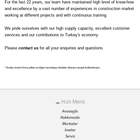
For the last 22 years, our team have maintained high level of know-how
and excellence by a vast number of experiences in construction market
working at different projects and with continuous training.
We pride ourselves with our high supply capacity, excellent customer
services and our contributions to Turkey's economy.
Please
contact us
for all your enquiries and questions.
* Anılan üretici firma adları ve diğer tanımlayıcı ifadeler referans amaçlı kullanılmıştır.
Hızlı Menü
Anasayfa
Hakkımızda
Markalar
İmalat
Servis