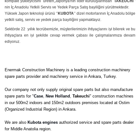
kompakt yükleyicisini üreten,Japonya'nın lider kuruluşlarından
TAKEUCHI
'
nin İç Anadolu Yetkili Servis ve Yedek Parça Satış bayiliğini yürütmektedir.
Yüksek Japon teknoloji ürünü ‘’
KUBOTA
’’ dizel motorlarının İç Anadolu bölge
yetkili satış, servis ve yedek parça bayiliğini yapmaktayız.
Sektörde 22 yıllık tecrübemizle, müşterilerimizin ihtiyaçlarını iyi bilerek ve bu
ihtiyaçlara en iyi şekilde cevap vermek çabası ile çalışmalarımıza devam
ediyoruz.
Enermak Construction Machinery is a leading construction machinery
spare parts provider and machinery service in Ankara, Turkey.
Our company not only supply original spare parts but also manufacture
spare parts for "
Case
,
New Holland
,
Takeuchi
" construction machines
in our 500m2 indoors and 150m2 outdoors premises located at Ostim
(Organized Industrial Region) in Ankara.
We are also
Kubota engines
authorized service and spare parts dealer
for Middle Anatolia region.